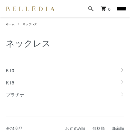
0
ホーム
ネックレス
ネックレス
カテゴリー一覧
K10
K18
プラチナ
全74商品
おすすめ順
価格順
新着順