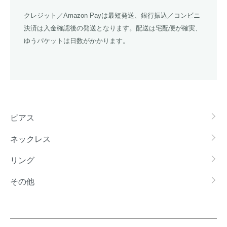
クレジット／Amazon Payは最短発送、銀行振込／コンビニ
決済は入金確認後の発送となります。配送は宅配便が確実、
ゆうパケットは日数がかかります。
グループ一覧
ピアス
ネックレス
リング
その他