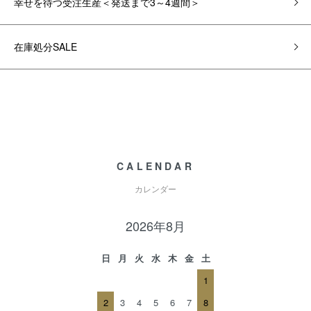
幸せを待つ受注生産＜発送まで3～4週間＞
在庫処分SALE
CALENDAR
カレンダー
2026年8月
日
月
火
水
木
金
土
1
2
3
4
5
6
7
8