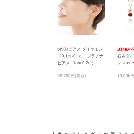
K10YG アメジス
pt900ピアス ダイヤモン
ト フラワーネックレス
ド0.1ct /0.1ct プラチナ
石＆ダイ
【8】
ピアス（total0.2ct）
レス-cu
25,000円(税込)
56,760円(税込)
19,000
人気のアレルギー対策アク