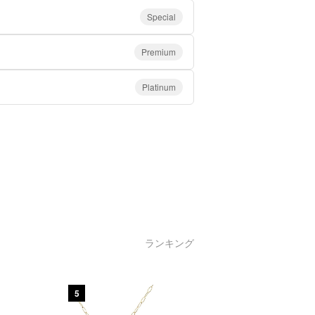
Special
Premium
Platinum
ランキング
5
6