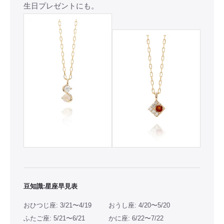
生日プレゼントにも。
豆知識:星座早見表
おひつじ座: 3/21〜4/19
おうし座: 4/20〜5/20
ふたご座: 5/21〜6/21
かに座: 6/22〜7/22