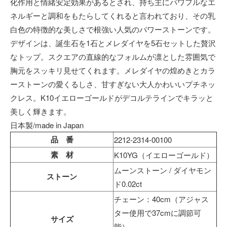
化作用と情緒安定効果があるとされ、持ち主にパワフルなエ
ネルギーと調和をもたらしてくれると言われており、その乳
白色の特徴的な美しさで根強い人気のパワーストーンです。
デザインは、誕生石を1石とメレダイヤを5石セットした贅沢
なトップ。スクエアの直線的なフォルムが凛とした雰囲気で
胸元をスッキリ見せてくれます。メレダイヤの煌めきとカラ
ーストーンの愛くるしさ、甘すぎない大人かわいいプチネッ
クレス。K10イエローゴールドがデコルテラインでキラッと
美しく輝きます。
日本製/made in Japan
品 番
2212-2314-00100
素 材
K10YG（イエローゴールド）
ムーンストーン / ダイヤモン
ストーン
ド0.02ct
チェーン：40cm（アジャス
ター使用で37cmに調節可
サイズ
能）