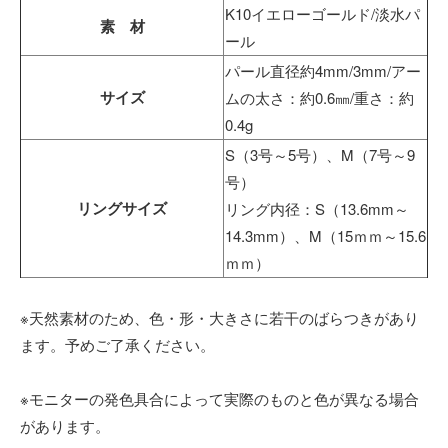
K10イエローゴールド/淡水パ
素 材
ール
パール直径約4mm/3mm/アー
サイズ
ムの太さ：約0.6㎜/重さ：約
0.4g
S（3号～5号）、M（7号～9
号）
リングサイズ
リング内径：S（13.6mm～
14.3mm）、M（15ｍｍ～15.6
ｍｍ）
※天然素材のため、色・形・大きさに若干のばらつきがあり
ます。予めご了承ください。
※モニターの発色具合によって実際のものと色が異なる場合
があります。