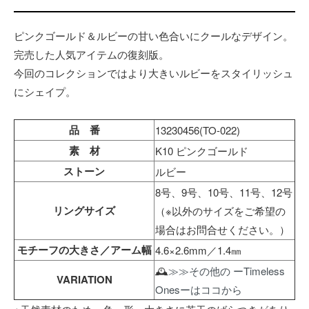
ピンクゴールド＆ルビーの甘い色合いにクールなデザイン。
完売した人気アイテムの復刻版。
今回のコレクションではより大きいルビーをスタイリッシュ
にシェイプ。
品 番
13230456(TO-022)
素 材
K10 ピンクゴールド
ストーン
ルビー
8号、9号、10号、11号、12号
リングサイズ
（※以外のサイズをご希望の
場合はお問合せください。）
モチーフの大きさ／アーム幅
4.6×2.6mm／1.4㎜
🕰
≫≫その他の ーTimeless
VARIATION
Onesーはココから