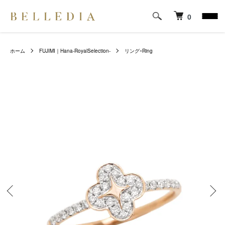
0
ホーム
FUJIMI｜Hana-RoyalSelection-
リングｰRing