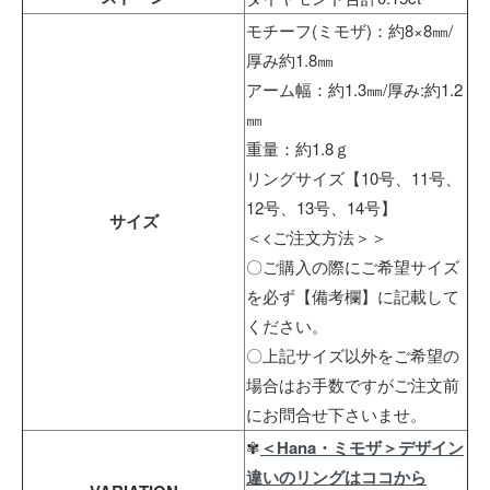
モチーフ(ミモザ)：約8×8㎜/
厚み約1.8㎜
アーム幅：約1.3㎜/厚み:約1.2
㎜
重量：約1.8ｇ
リングサイズ【10号、11号、
12号、13号、14号】
サイズ
＜<ご注文方法＞＞
〇ご購入の際にご希望サイズ
を必ず【備考欄】に記載して
ください。
〇上記サイズ以外をご希望の
場合はお手数ですがご注文前
にお問合せ下さいませ。
✾
＜Hana・ミモザ＞デザイン
違いのリングはココから