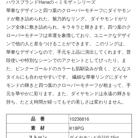
ハウスブランドHanaの＜ミモザ＞シリーズ
華奢なデザインと四つ葉のクローバーモチーフにダイヤモン
ドが敷き詰められた、魅力的なリング。 ダイヤモンドがリ
ング全体に敷き詰められ、キラキラと輝きます。四つ葉のク
ローバーモチーフは幸運を象徴しており、ユニークなデザイ
ンで他の人と差をつけることができます。 このリングは、
華奢なデザインなので、手元を上品に演出してくれます。普
段使いや特別なシーンでのアクセントとしてぴったり。ま
た、ピンクーゴールドのカラーも肌馴染みが良く、どんなス
タイルにも合わせやすいです。 繊細な華奢リングにダイヤ
モンドの輝きと四つ葉のクローバーモチーフが相まって、手
元を華やかに彩ります。また、ダイヤモンドは永遠の輝きを
持ち、たとえ時間が経ってもその美しさは変わりません。
品 番
10236816
素 材
K18PG
ストーン
ダイヤモンド合計0.15ct