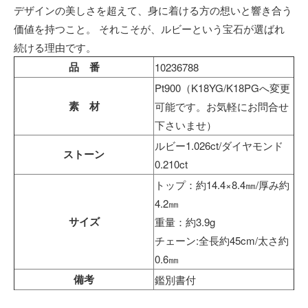
デザインの美しさを超えて、身に着ける方の想いと響き合う
価値を持つこと。 それこそが、ルビーという宝石が選ばれ
続ける理由です。
品 番
10236788
Pt900（K18YG/K18PGへ変更
素 材
可能です。お気軽にお問合せ
下さいませ）
ルビー1.026ct/ダイヤモンド
ストーン
0.210ct
トップ：約14.4×8.4㎜/厚み約
4.2㎜
サイズ
重量：約3.9g
チェーン:全長約45cm/太さ約
0.6㎜
備考
鑑別書付