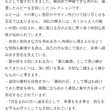
石として愛されてきました。魅惑的で神秘できな赤の石、厳
選したルビーを主役にしたコレクションです。
ルビーは、その美しい意匠やデザイン性だけで語り尽くせる
宝石ではありません。 深紅の輝きには、古くから人々の願
いや想いが託され、身に着ける方の人生に寄り添う特別な意
味が込められています。
・自信と前向きな力を求める方へ 内側から湧き上がるよう
な情熱を象徴する赤は、自己の力を信じて強さと、未来へ踏
み出す意志を支えている。
・愛や絆を大切にされる方へ 『愛の象徴』として受け継が
れてきたルビーは、深い想いを育み、大切なご縁をより確か
なものへと導きます。
・成功や勝利を目指す方へ 「勝利の石」として尊ばれ続け
てきた歴史を持ち、困難に立ち向かう勇気と集中力を持って
存在するとされています。
・7月生まれの方へ 誕生石として、幸運を引き寄せ、持ち主
を守るお守りとしても大切にされています。