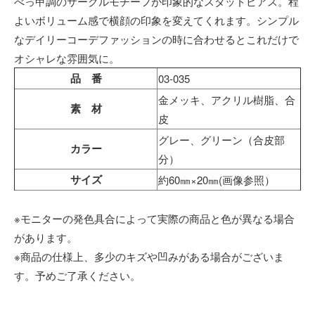
べっ甲調のサークルモチーフが印象的なスタッドピアス。程
よいボリューム感で横顔の印象を変えてくれます。シンプル
なデイリーコーデファッションの時に合わせるとこれだけで
オシャレな雰囲気に。
品 番
03-035
金メッキ、アクリル樹脂、合
素 材
皮
グレー、グリーン（合皮部
カラー
分）
サイズ
約60㎜×20㎜(画像参照）
※モニターの発色具合によって実際の商品と色が異なる場合
があります。
※商品の仕様上、多少のキズや凹みがある場合がございま
す。予めご了承ください。