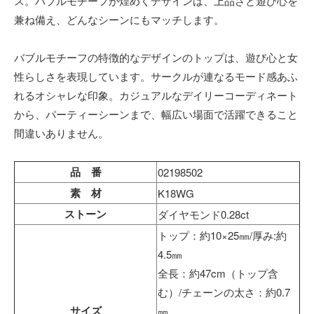
ス。バブルモチーフが煌めくデザインは、上品さと遊び心を
兼ね備え、どんなシーンにもマッチします。
バブルモチーフの特徴的なデザインのトップは、遊び心と女
性らしさを表現しています。サークルが連なるモード感あふ
れるオシャレな印象。カジュアルなデイリーコーディネート
から、パーティーシーンまで、幅広い場面で活躍できること
間違いありません。
品 番
02198502
素 材
K18WG
ストーン
ダイヤモンド0.28ct
トップ：約10×25㎜/厚み:約
4.5㎜
全長：約47cm（トップ含
む）/チェーンの太さ：約0.7
サイズ
㎜