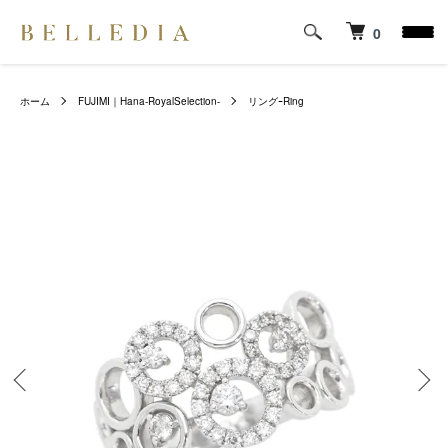
0
ホーム
FUJIMI｜Hana-RoyalSelection-
リングｰRing