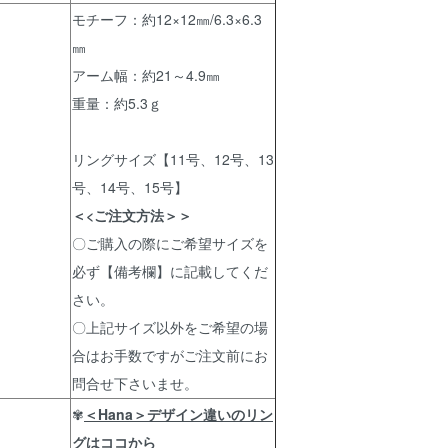
モチーフ：約12×12㎜/6.3×6.3
㎜
アーム幅：約21～4.9㎜
重量：約5.3ｇ
リングサイズ【11号、12号、13
号、14号、15号】
＜<ご注文方法＞＞
〇ご購入の際にご希望サイズを
必ず【備考欄】に記載してくだ
さい。
〇上記サイズ以外をご希望の場
合はお手数ですがご注文前にお
問合せ下さいませ。
✾
＜Hana＞デザイン違いのリン
グはココから