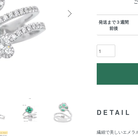
ご
発送まで３週間
前後
DETAIL
繊細で美しいエメラ