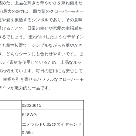
詰めた、上品な輝きと華やかさを兼ね備えた
グの最大の魅力は、四つ葉のクローバーモチー
運や愛を象徴するシンボルであり、その意味
着けることで、日常の幸せや恋愛の幸福感を
きるでしょう。 重ね付けしたようなデザイン
とも相性抜群で、シンプルながらも華やかさ
き、どんなシーンにも合わせやすいです。 ま
ゴールド素材を使用しているため、上品なルッ
兼ね備えています。毎日の使用にも安心して
。 幸福を引き寄せるパワフルなクローバーモ
ザインが魅力的な一品です。
02223615
K18WG
エメラルド0.82ct/ダイヤモンド
0.59ct