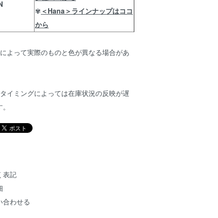
N
✾
＜Hana＞ラインナップはココ
から
合によって実際のものと色が異なる場合があ
、タイミングによっては在庫状況の反映が遅
す。
く表記
細
い合わせる