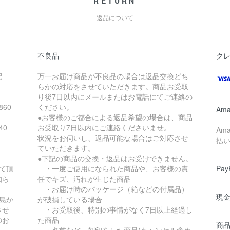
RETURN
返品について
不良品
ク
配
万一お届け商品が不良品の場合は返品交換どち
らかの対応をさせていただきます。商品お受取
り後7日以内にメールまたはお電話にてご連絡の
860
ください。
Ama
●お客様のご都合による返品希望の場合は、商品
40
お受取り7日以内にご連絡くださいませ。
Am
状況をお伺いし、返品可能な場合はご対応させ
払
ていただきます。
●下記の商品の交換・返品はお受けできません。
て頂
・一度ご使用になられた商品や、お客様の責
Pay
知ら
任でキズ、汚れが生じた商品
・お届け時のパッケージ（箱などの付属品）
現
島か
が破損している場合
させ
・お受取後、特別の事情がなく7日以上経過し
のお
た商品
商
・名前など、刻印をした商品(キャンセル含め