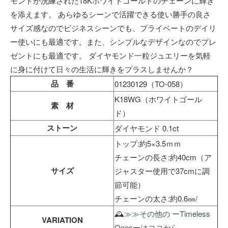
モンドが洗練された18Kホワイトゴールドのチェーンに輝き
を添えます。 あらゆるシーンで活躍できる使い勝手の良さ
サイズ感なのでビジネスシーンでも、プライベートのデイリ
ー使いにも最適です。また、シンプルなデザインなのでプレ
ゼントにも最適です。 ダイヤモンド一粒ジュエリーを気軽
に身に付けて日々の生活に輝きをプラスしませんか？
品 番
01230129（TO-058）
K18WG（ホワイトゴール
素 材
ド）
ストーン
ダイヤモンド 0.1ct
トップ:約5×3.5ｍｍ
チェーンの長さ:約40cm（ア
サイズ
ジャスター使用で37cmに調
節可能）
チェーンの太さ:約0.6㎜/
🕰
≫≫その他の ーTimeless
VARIATION
Onesーはココから