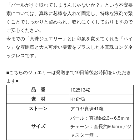
「パールがすぐ取れてしまうんじゃないか？」という不安要
素については、真珠に芯棒を入れて固定し、特殊な液剤で繋
ぐことでしっかりと留められ、取れにくくしておりますので
ご安心ください。
今までの「真珠ジュエリー」とは印象を変えてくれる「ハイ
ソ」な雰囲気と大人可愛い要素をプラスした本真珠ロングネ
ックレスです。
■こちらのジュエリーは発送まで10日前後お時間をいただき
ます■
品 番
10251342
素 材
K18YG
ストーン
アコヤ真珠41粒
パール：直径約2.3～6.5ｍｍ
サイズ
チェーン：全長約80cm※アジ
ャスター無し