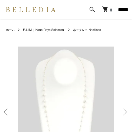
0
ホーム
FUJIMI｜Hana-RoyalSelection-
ネックレス-Necklace