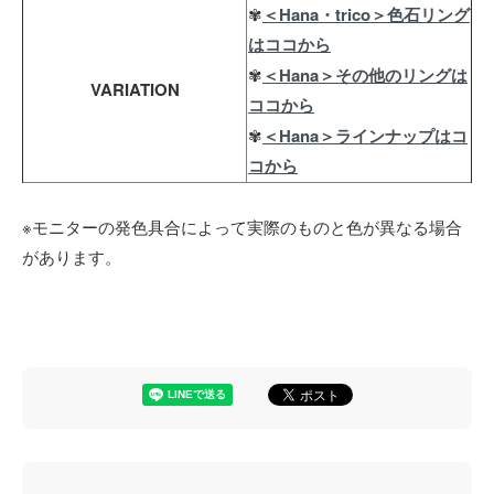
✾
＜Hana・trico＞色石リング
はココから
✾
＜Hana＞その他のリングは
VARIATION
ココから
✾
＜Hana＞ラインナップはコ
コから
※モニターの発色具合によって実際のものと色が異なる場合
があります。