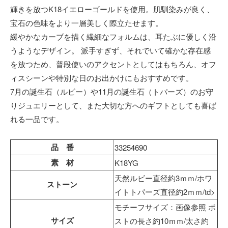
輝きを放つK18イエローゴールドを使用。肌馴染みが良く、
宝石の色味をより一層美しく際立たせます。
緩やかなカーブを描く繊細なフォルムは、耳たぶに優しく沿
うようなデザイン。 派手すぎず、それでいて確かな存在感
を放つため、普段使いのアクセントとしてはもちろん、オフ
ィスシーンや特別な日のお出かけにもおすすめです。
7月の誕生石（ルビー）や11月の誕生石（トパーズ）のお守
りジュエリーとして、また大切な方へのギフトとしても喜ば
れる一品です。
品 番
33254690
素 材
K18YG
天然ルビー直径約3ｍｍ/ホワ
ストーン
イトトパーズ直径約2ｍｍ/td>
モチーフサイズ：画像参照 ポ
サイズ
ストの長さ約10ｍｍ/太さ約