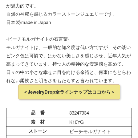
が魅力的です。
自然の神秘を感じるカラーストーンジュエリーです。
日本製/made in Japan
-ピーチモルガナイトの石言葉-
モルガナイトは、一般的な知名度は低い方ですが、その淡い
ピンク色は可憐で、はかない美しさを感じさせ、近年人気が
高まってきています。持つ人の精神的な安定感を高めて、
日々の中の小さな幸せに目を向ける余裕と、何事にもとらわ
れない柔軟さと明るさをもたらすと言われています。
＜JewelryDrop全ラインナップはココから＞
品 番
33247934
素 材
K10YG
ストーン
ピーチモルガナイト