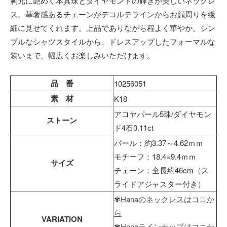
胸元に艶めく本真珠とダイヤモンドの輝きが美しいネックレ
ス。華奢感あるチェーンがデコルテラインからお顔周りを繊
細に見せてくれます。上品でありながら程よく華やか。シン
プルなシャツスタイルから、ドレスアップしたフォーマルな
装いまで、幅広くお楽しみいただけます。
品 番
10256051
素 材
K18
アコヤパール5珠/ダイヤモン
ストーン
ド4石0.11ct
パール：約3.37～4.62ｍｍ
モチーフ：18.4×9.4ｍｍ
サイズ
チェーン：全長約46cm（ス
ライドアジャスター付き）
✾
Hanaのネックレスはココか
ら
VARIATION
✾
Hanaラインナップはココか